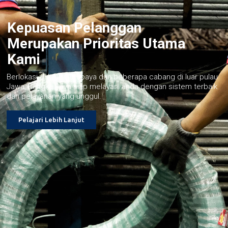
Kepuasan Pelanggan
Merupakan Prioritas Utama
Kami
Berlokasi di kota Surabaya dan beberapa cabang di luar pulau
Jawa, Rangka Raya siap melayani anda dengan sistem terbaik
dan pelayanan yang unggul.
Pelajari Lebih Lanjut