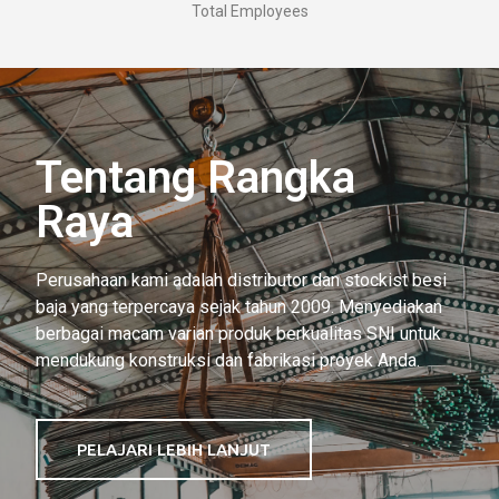
Total Employees
Tentang Rangka
Raya
Perusahaan kami adalah distributor dan stockist besi
baja yang terpercaya sejak tahun 2009. Menyediakan
berbagai macam varian produk berkualitas SNI untuk
mendukung konstruksi dan fabrikasi proyek Anda.
PELAJARI LEBIH LANJUT